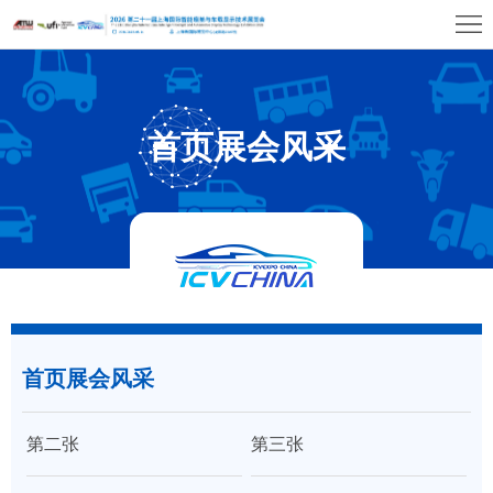
首
页
关
于
展
首页展会风采
展
商
观
会
中
众
展
心
中
览
同
心
场
期
媒
馆
首页展会风采
活
体
联
动
中
系
第二张
第三张
心
我