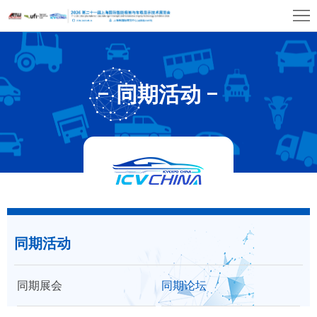
首
页
关
于
展
同期活动
展
商
观
会
中
众
展
心
中
览
同
心
场
期
媒
馆
同期活动
活
体
联
动
中
系
同期展会
同期论坛
心
我