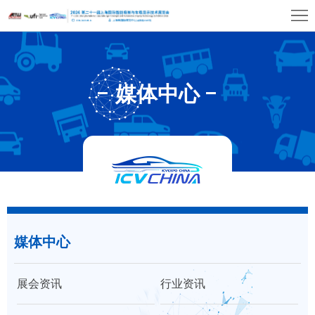
首
页
关
于
展
媒体中心
展
商
观
会
中
众
展
心
中
览
同
心
场
期
媒
馆
媒体中心
活
体
联
动
中
系
展会资讯
行业资讯
心
我