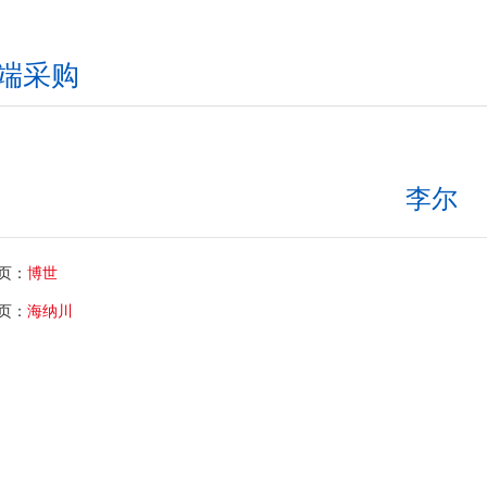
端采购
李尔
页：
博世
页：
海纳川