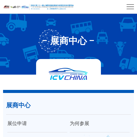
首
页
关
于
展
展商中心
展
商
观
会
中
众
展
心
中
览
同
心
场
期
媒
馆
展商中心
活
体
联
动
中
系
展位申请
为何参展
心
我