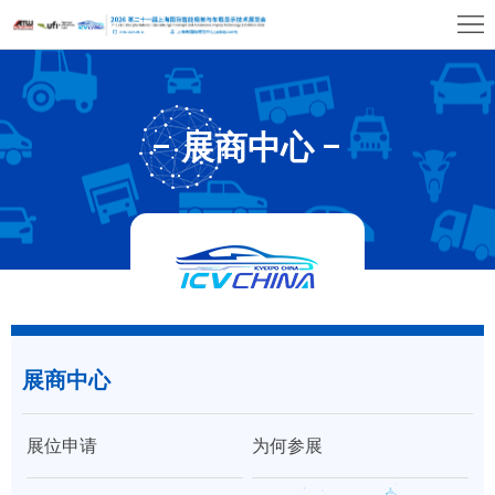
首
页
关
于
展
展商中心
展
商
观
会
中
众
展
心
中
览
同
心
场
期
媒
馆
展商中心
活
体
联
动
中
系
展位申请
为何参展
心
我