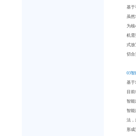
基于
虽然
为核
机需
式放
切合
03
基于
目前
智能
智能
法，
形成