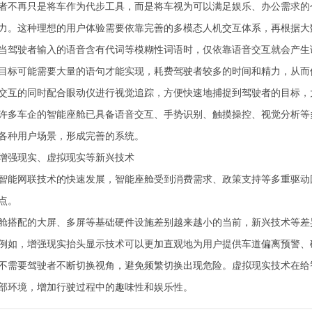
者不再只是将车作为代步工具，而是将车视为可以满足娱乐、办公需求的
力。这种理想的用户体验需要依靠完善的多模态人机交互体系，再根据大
当驾驶者输入的语音含有代词等模糊性词语时，仅依靠语音交互就会产生
目标可能需要大量的语句才能实现，耗费驾驶者较多的时间和精力，从而
交互的同时配合眼动仪进行视觉追踪，方便快速地捕捉到驾驶者的目标，
许多车企的智能座舱已具备语音交互、手势识别、触摸操控、视觉分析等
各种用户场景，形成完善的系统。
增强现实、虚拟现实等新兴技术
智能网联技术的快速发展，智能座舱受到消费需求、政策支持等多重驱动
点。
舱搭配的大屏、多屏等基础硬件设施差别越来越小的当前，新兴技术等差
例如，增强现实抬头显示技术可以更加直观地为用户提供车道偏离预警、
不需要驾驶者不断切换视角，避免频繁切换出现危险。虚拟现实技术在给
部环境，增加行驶过程中的趣味性和娱乐性。