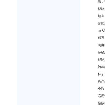
果，
智能
如今
智能
而大
积累
确度
多模
智能
随着
择了
操作
令数
适用
械按