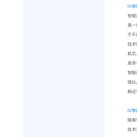
01
智能
第一
于不
技术
机芯
差异
智能
级以
舱还
02
随着
技术