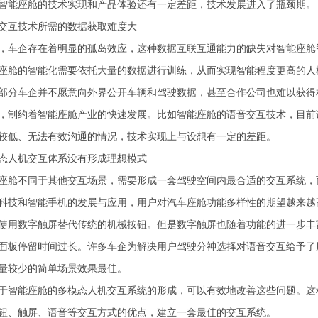
智能座舱的技术实现和产品体验还有一定差距，技术发展进入了瓶颈期。
交互技术所需的数据获取难度大
，车企存在着明显的孤岛效应，这种数据互联互通能力的缺失对智能座舱
座舱的智能化需要依托大量的数据进行训练，从而实现智能程度更高的人
部分车企并不愿意向外界公开车辆和驾驶数据，甚至合作公司也难以获得
，制约着智能座舱产业的快速发展。比如智能座舱的语音交互技术，目前
较低、无法有效沟通的情况，技术实现上与设想有一定的差距。
态人机交互体系没有形成理想模式
座舱不同于其他交互场景，需要形成一套驾驶空间内最合适的交互系统，
科技和智能手机的发展与应用，用户对汽车座舱功能多样性的期望越来越
使用数字触屏替代传统的机械按钮。但是数字触屏也随着功能的进一步丰
面板停留时间过长。许多车企为解决用户驾驶分神选择对语音交互给予了
量较少的简单场景效果最佳。
于智能座舱的多模态人机交互系统的形成，可以有效地改善这些问题。这
钮、触屏、语音等交互方式的优点，建立一套最佳的交互系统。