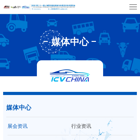
首
页
关
于
展
媒体中心
展
商
观
会
中
众
展
心
中
览
同
心
场
期
媒
馆
媒体中心
活
体
联
动
中
系
展会资讯
行业资讯
心
我