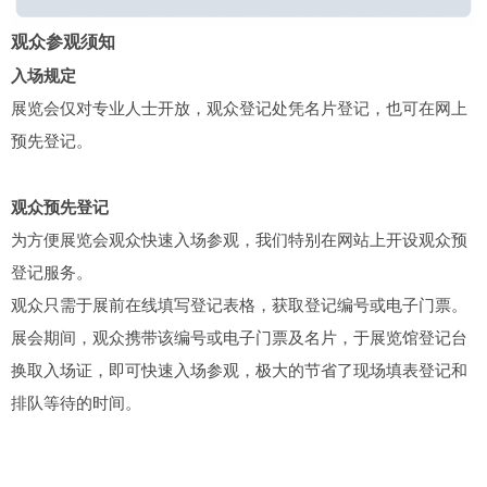
观众参观须知
入场规定
展览会仅对专业人士开放，观众登记处凭名片登记，也可在网上
预先登记。
观众预先登记
为方便展览会观众快速入场参观，我们特别在网站上开设观众预
登记服务。
观众只需于展前在线填写登记表格，获取登记编号或电子门票。
展会期间，观众携带该编号或电子门票及名片，于展览馆登记台
换取入场证，即可快速入场参观，极大的节省了现场填表登记和
排队等待的时间。