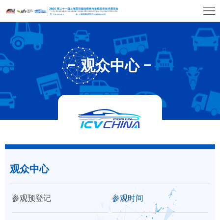
首
页
关
于
展
观众中心
展
商
观
会
中
众
展
心
中
览
同
心
场
期
媒
馆
观众中心
活
体
联
动
中
系
参观预登记
参观时间
心
我